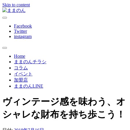
Skip to content
ままのんは、忙しいあなたを応援します
ままのん
Facebook
Twitter
instagram
Home
ままのんチラシ
コラム
イベント
加盟店
ままのんLINE
ヴィンテージ感を味わう、オ
シャレな財布を持ち歩こう！