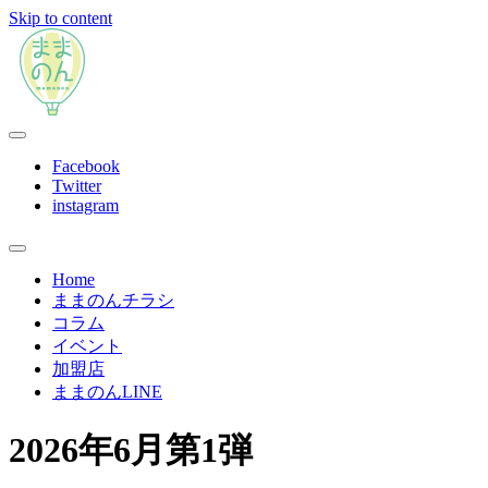
Skip to content
ままのんは、忙しいあなたを応援します
ままのん
Facebook
Twitter
instagram
Home
ままのんチラシ
コラム
イベント
加盟店
ままのんLINE
2026年6月第1弾