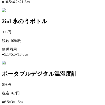
●10.5×4.2×21.2㎝
2inl 氷のうボトル
995
円
税込 1094円
冷暖両用
●5.1×5.5×18.8㎝
ポータブルデジタル温湿度計
698
円
税込 767円
●6.5×3×1.5㎝