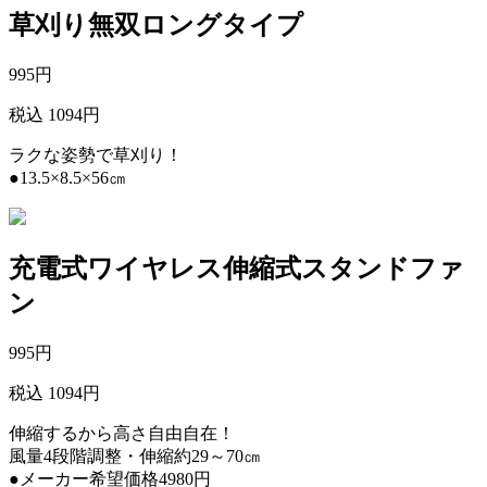
草刈り無双ロングタイプ
995
円
税込 1094円
ラクな姿勢で草刈り！
●13.5×8.5×56㎝
充電式ワイヤレス伸縮式スタンドファ
ン
995
円
税込 1094円
伸縮するから高さ自由自在！
風量4段階調整・伸縮約29～70㎝
●メーカー希望価格4980円