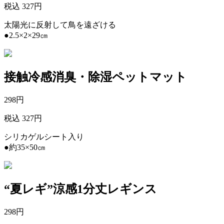
税込 327円
太陽光に反射して鳥を遠ざける
●2.5×2×29㎝
接触冷感消臭・除湿ペットマット
298
円
税込 327円
シリカゲルシート入り
●約35×50㎝
“夏レギ”涼感1分丈レギンス
298
円