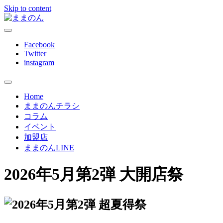
Skip to content
ままのんは、忙しいあなたを応援します
ままのん
Facebook
Twitter
instagram
Home
ままのんチラシ
コラム
イベント
加盟店
ままのんLINE
2026年5月第2弾 大開店祭