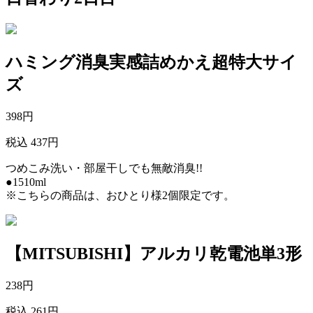
ハミング消臭実感詰めかえ超特大サイ
ズ
398
円
税込 437円
つめこみ洗い・部屋干しでも無敵消臭!!
●1510ml
※こちらの商品は、おひとり様2個限定です。
【MITSUBISHI】アルカリ乾電池単3形
238
円
税込 261円