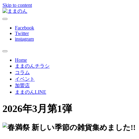
Skip to content
ままのんは、忙しいあなたを応援します
ままのん
Facebook
Twitter
instagram
Home
ままのんチラシ
コラム
イベント
加盟店
ままのんLINE
2026年3月第1弾