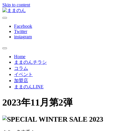
Skip to content
ままのんは、忙しいあなたを応援します
ままのん
Facebook
Twitter
instagram
Home
ままのんチラシ
コラム
イベント
加盟店
ままのんLINE
2023年11月第2弾