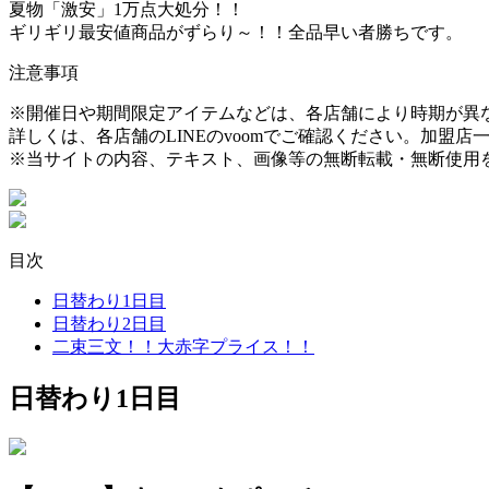
夏物「激安」1万点大処分！！
ギリギリ最安値商品がずらり～！！全品早い者勝ちです。
注意事項
※開催日や期間限定アイテムなどは、各店舗により時期が異
詳しくは、各店舗のLINEのvoomでご確認ください。加盟店
※当サイトの内容、テキスト、画像等の無断転載・無断使用
目次
日替わり1日目
日替わり2日目
二束三文！！大赤字プライス！！
日替わり1日目