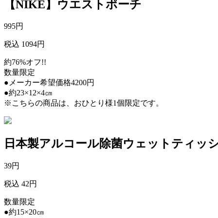
【NIKE】ウエストポーチ
995
円
税込 1094円
約76%オフ!!
数量限定
●メーカー希望価格4200円
●約23×12×4㎝
※こちらの商品は、おひとり様1個限定です。
日本製アルコール除菌ウェットティッシ
39
円
税込 42円
数量限定
●約15×20㎝