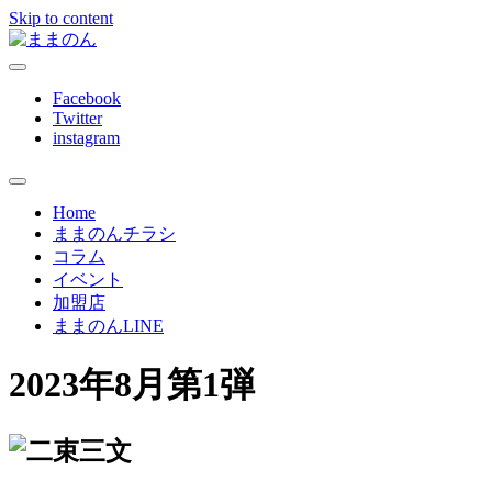
Skip to content
ままのんは、忙しいあなたを応援します
ままのん
Facebook
Twitter
instagram
Home
ままのんチラシ
コラム
イベント
加盟店
ままのんLINE
2023年8月第1弾