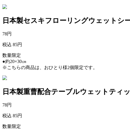
日本製セスキフローリングウェットシー
78
円
税込 85円
数量限定
●約20×30㎝
※こちらの商品は、おひとり様2個限定です。
日本製重曹配合テーブルウェットティッ
78
円
税込 85円
数量限定