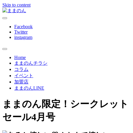
Skip to content
ままのんは、忙しいあなたを応援します
ままのん
Facebook
Twitter
instagram
Home
ままのんチラシ
コラム
イベント
加盟店
ままのんLINE
ままのん限定！シークレット
セール4月号