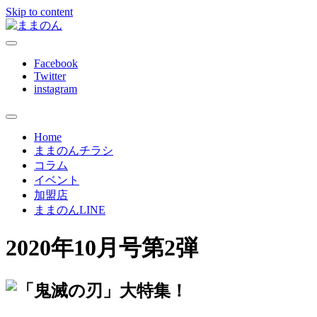
Skip to content
ままのんは、忙しいあなたを応援します
ままのん
Facebook
Twitter
instagram
Home
ままのんチラシ
コラム
イベント
加盟店
ままのんLINE
2020年10月号第2弾