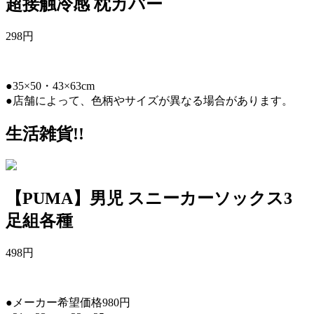
超接触冷感 枕カバー
298
円
●35×50・43×63cm
●店舗によって、色柄やサイズが異なる場合があります。
生活雑貨!!
【PUMA】男児 スニーカーソックス3
足組各種
498
円
●メーカー希望価格980円