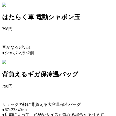
はたらく車 電動シャボン玉
398
円
音がなる♪光る!!
●シャボン液×2個
背負えるギガ保冷温バッグ
798
円
リュックの様に背負える大容量保冷バッグ
●67×23×40cm
●店舗によって、色柄やサイズが異なる場合があります。