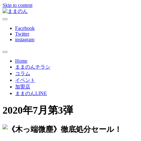
Skip to content
ままのんは、忙しいあなたを応援します
ままのん
Facebook
Twitter
instagram
Home
ままのんチラシ
コラム
イベント
加盟店
ままのんLINE
2020年7月第3弾