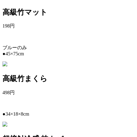
高級竹マット
198
円
ブルーのみ
●45×75cm
高級竹まくら
498
円
●34×18×8cm