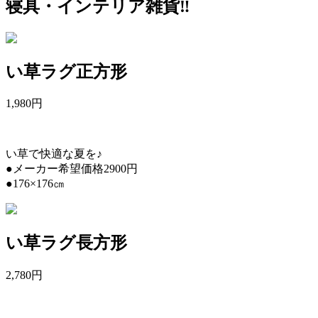
寝具・インテリア雑貨‼︎
い草ラグ正方形
1,980
円
い草で快適な夏を♪
●メーカー希望価格2900円
●176×176㎝
い草ラグ長方形
2,780
円