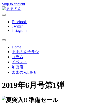
Skip to content
ままのんは、忙しいあなたを応援します
ままのん
Facebook
Twitter
instagram
Home
ままのんチラシ
コラム
イベント
加盟店
ままのんLINE
2019年6月号第1弾