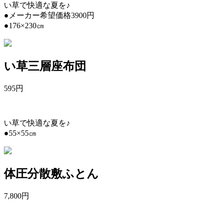
い草で快適な夏を♪
●メーカー希望価格3900円
●176×230㎝
い草三層座布団
595
円
い草で快適な夏を♪
●55×55㎝
体圧分散敷ふとん
7,800
円