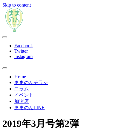
Skip to content
ままのんは、忙しいあなたを応援します
ままのん
Facebook
Twitter
instagram
Home
ままのんチラシ
コラム
イベント
加盟店
ままのんLINE
2019年3月号第2弾