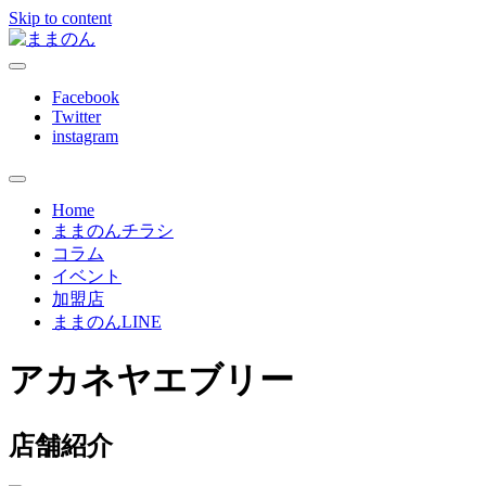
Skip to content
ままのんは、忙しいあなたを応援します
ままのん
Facebook
Twitter
instagram
Home
ままのんチラシ
コラム
イベント
加盟店
ままのんLINE
アカネヤエブリー
店舗紹介