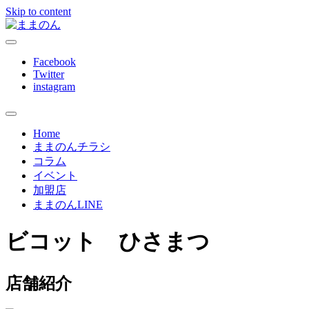
Skip to content
ままのんは、忙しいあなたを応援します
ままのん
Facebook
Twitter
instagram
Home
ままのんチラシ
コラム
イベント
加盟店
ままのんLINE
ビコット ひさまつ
店舗紹介